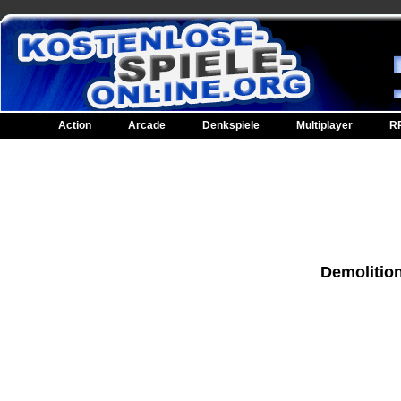
Action
Arcade
Denkspiele
Multiplayer
R
Demolition