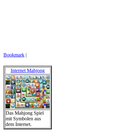
Bookmark
|
Internet Mahjong
Das Mahjong Spiel
mit Symbolen aus
dem Internet.