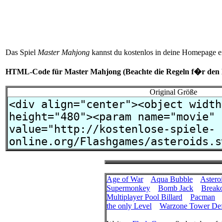
Das Spiel
Master Mahjong
kannst du kostenlos in deine Homepage e
HTML-Code für
Master Mahjong
(Beachte die Regeln f�r den
Original Größe
Age of War
Aqua Bubble
Astero
Supermonkey
Bomb Jack
Break
Multiplayer Pool Billard
Pacman
the only Level
Warzone Tower De