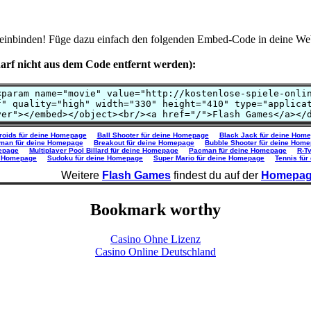
 einbinden! Füge dazu einfach den folgenden Embed-Code in deine Web
rf nicht aus dem Code entfernt werden):
roids für deine Homepage
Ball Shooter für deine Homepage
Black Jack für deine Hom
an für deine Homepage
Breakout für deine Homepage
Bubble Shooter für deine Hom
mepage
Multiplayer Pool Billard für deine Homepage
Pacman für deine Homepage
R-T
e Homepage
Sudoku für deine Homepage
Super Mario für deine Homepage
Tennis fü
Weitere
Flash Games
findest du auf der
Homepa
Bookmark worthy
Casino Ohne Lizenz
Casino Online Deutschland