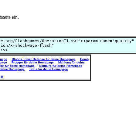
seite ein.
epage
Bloons Tower Defense für deine Homepage
Bomb
epage
Frogger für deine Homepage
Mahjong für deine
ype für deine Homepage
Solitaire für deine Homepage
r deine Homepage
Tetris für deine Homepage
ge