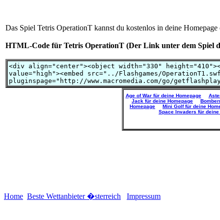
Das Spiel Tetris OperationT kannst du kostenlos in deine Homepage
HTML-Code für Tetris OperationT (Der Link unter dem Spiel da
Age of War für deine Homepage
Aste
Jack für deine Homepage
Bomberm
Homepage
Mini Golf für deine Ho
Space Invaders für dein
Home
Beste Wettanbieter �sterreich
Impressum